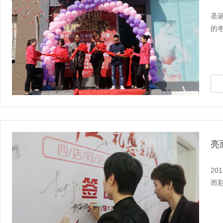
圣
的冬
亮
2
而