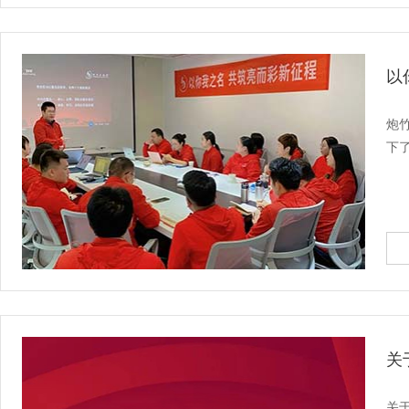
以
炮
下
关
关