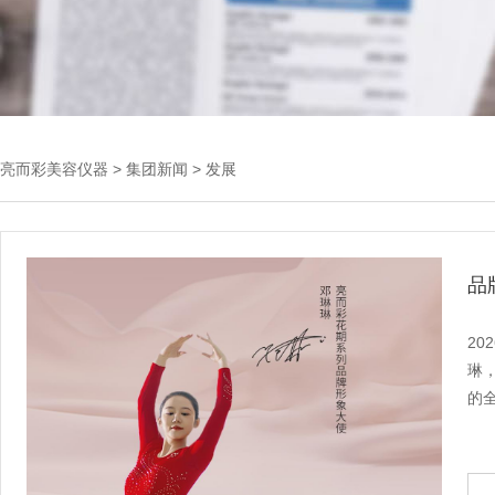
亮而彩
美容仪器
>
集团新闻
>
发展
品
2
琳
的