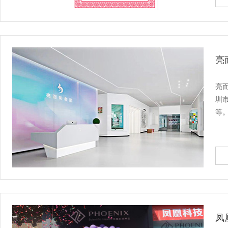
亮
亮
圳
等
凤