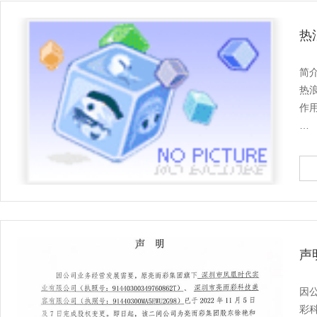
热
简
热
作
名
别
作
声
因公
彩科