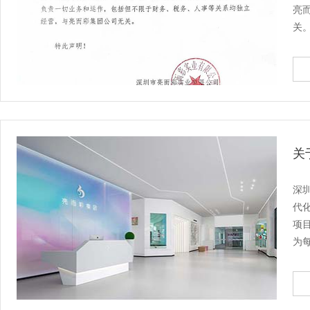
亮
关
关
深
代
项
为