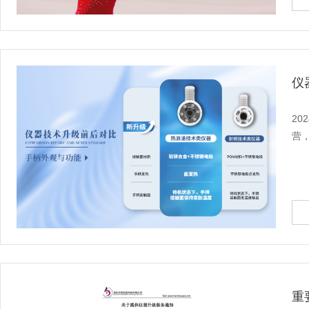
仪
2
营
重