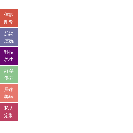
体龄
雕塑
肌龄
质感
科技
养生
好孕
保养
居家
美容
私人
定制