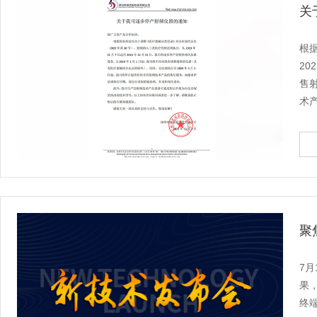
关
根
20
售
术
聚
7
果
终