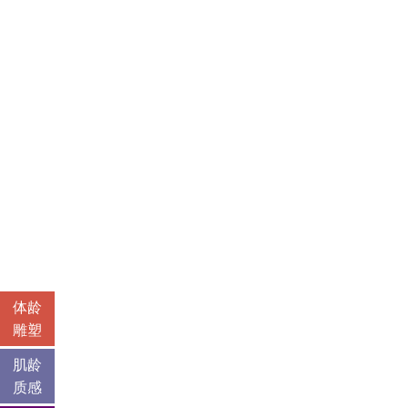
体龄
雕塑
肌龄
质感