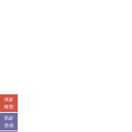
体龄
雕塑
肌龄
质感