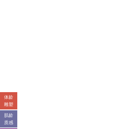
体龄
雕塑
肌龄
质感