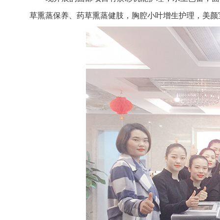
草熏蒸保养、药草熏蒸健肢，胸腔小叶增生护理，美颜