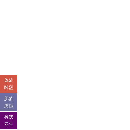
体龄
雕塑
肌龄
质感
科技
养生